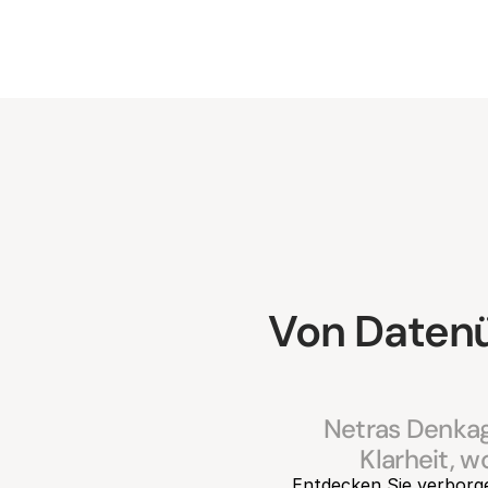
Von Datenüb
Netras Denkage
Klarheit, 
Entdecken Sie verborg