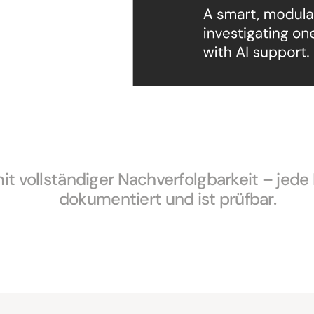
t vollständiger Nachverfolgbarkeit – jede E
dokumentiert und ist prüfbar.