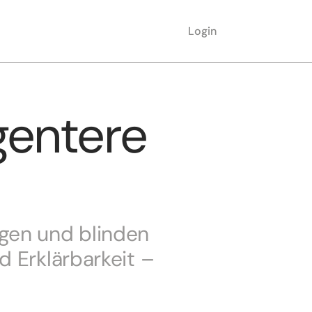
Login
gentere 
en und blinden 
 Erklärbarkeit – 
.