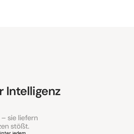
 Intelligenz
sie liefern 
en stößt.
nter jedem 